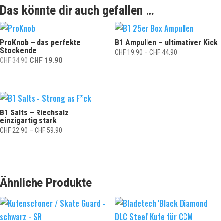
Das könnte dir auch gefallen …
ProKnob – das perfekte
B1 Ampullen – ultimativer Kick
Stockende
Preisspanne:
CHF
19.90
–
CHF
44.90
Ursprünglicher
Aktueller
CHF
34.90
CHF
19.90
CHF 19.90
Preis
Preis
bis
war:
ist:
CHF 44.90
CHF 34.90
CHF 19.90.
B1 Salts – Riechsalz
einzigartig stark
Preisspanne:
CHF
22.90
–
CHF
59.90
CHF 22.90
bis
CHF 59.90
Ähnliche Produkte