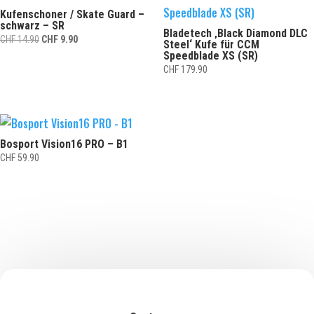
Kufenschoner / Skate Guard –
schwarz – SR
Bladetech ‚Black Diamond DLC
Ursprünglicher
Aktueller
CHF
14.90
CHF
9.90
Steel‘ Kufe für CCM
Preis
Preis
Speedblade XS (SR)
CHF
179.90
war:
ist:
CHF 14.90
CHF 9.90.
Bosport Vision16 PRO – B1
CHF
59.90