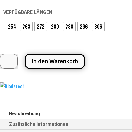
VERFÜGBARE LÄNGEN
254
263
272
280
288
296
306
BLADETECH
In den Warenkorb
'GOLD
DLC
STEEL'
KUFE
FÜR
BAUER
POWERFLY
Beschreibung
HOLDER
Zusätzliche Informationen
(SR)