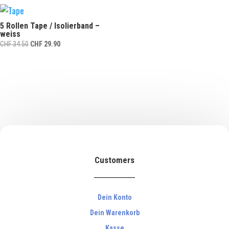
CHF 14.90
CHF 9.90.
5 Rollen Tape / Isolierband –
weiss
Ursprünglicher
Aktueller
CHF
34.50
CHF
29.90
Preis
Preis
war:
ist:
CHF 34.50
CHF 29.90.
Customers
Dein Konto
Dein Warenkorb
Kasse