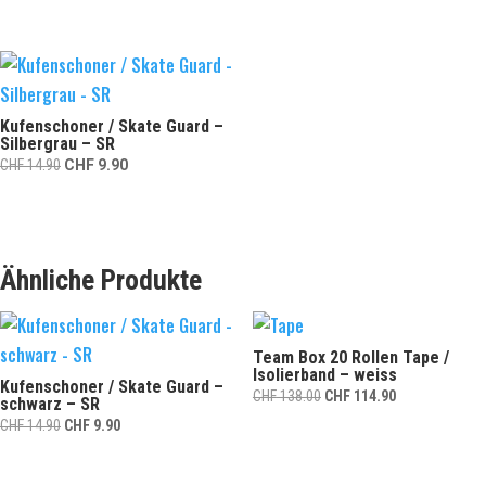
Kufenschoner / Skate Guard –
Silbergrau – SR
Ursprünglicher
Aktueller
CHF
14.90
CHF
9.90
Preis
Preis
war:
ist:
CHF 14.90
CHF 9.90.
Ähnliche Produkte
Team Box 20 Rollen Tape /
Isolierband – weiss
Kufenschoner / Skate Guard –
Ursprünglicher
Aktueller
CHF
138.00
CHF
114.90
schwarz – SR
Preis
Preis
Ursprünglicher
Aktueller
CHF
14.90
CHF
9.90
war:
ist:
Preis
Preis
CHF 138.00
CHF 114.90.
war:
ist: