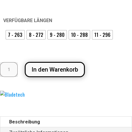
VERFÜGBARE LÄNGEN
7 - 263
8 - 272
9 - 280
10 - 288
11 - 296
BLADETECH
In den Warenkorb
'GOLD
DLC
STEEL'
GOALIE
KUFE
FÜR
BAUER
Beschreibung
BAUER