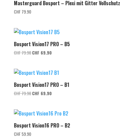
Masterguard Bosport – Plexi mit Gitter Vollschutz
CHF
79.90
Bosport Vision17 PRO – B5
Ursprünglicher
Aktueller
CHF
79.90
CHF
69.90
Preis
Preis
war:
ist:
CHF 79.90
CHF 69.90.
Bosport Vision17 PRO – B1
Ursprünglicher
Aktueller
CHF
79.90
CHF
69.90
Preis
Preis
war:
ist:
CHF 79.90
CHF 69.90.
Bosport Vision16 PRO – B2
CHF
59.90