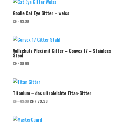
Goalie Cat Eye Gitter – weiss
CHF
89.90
Vollschutz Plexi mit Gitter – Convex 17 – Stainless
Steel
CHF
89.90
Titanium – das ultraleichte Titan-Gitter
Ursprünglicher
Aktueller
CHF
89.90
CHF
79.90
Preis
Preis
war:
ist:
CHF 89.90
CHF 79.90.