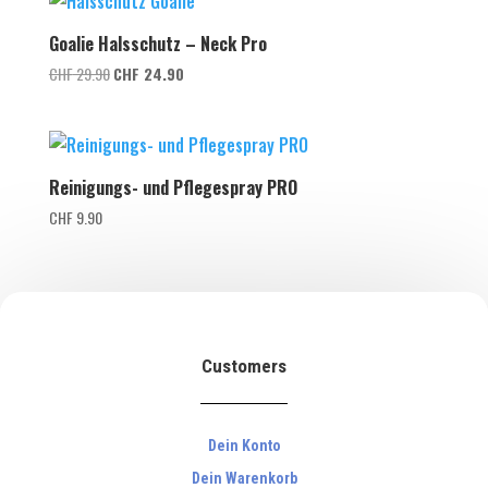
Goalie Halsschutz – Neck Pro
Ursprünglicher
Aktueller
CHF
29.90
CHF
24.90
Preis
Preis
war:
ist:
CHF 29.90
CHF 24.90.
Reinigungs- und Pflegespray PRO
CHF
9.90
Customers
Dein Konto
Dein Warenkorb