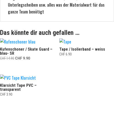
Unterlegscheiben usw. alles was der Materialwart für das
ganze Team benötigt
Das könnte dir auch gefallen …
Kufenschoner / Skate Guard –
Tape / Isolierband – weiss
blau- SR
CHF
6.90
Ursprünglicher
Aktueller
CHF
14.90
CHF
9.90
Preis
Preis
war:
ist:
CHF 14.90
CHF 9.90.
Klarsicht Tape PVC –
transparent
CHF
3.90