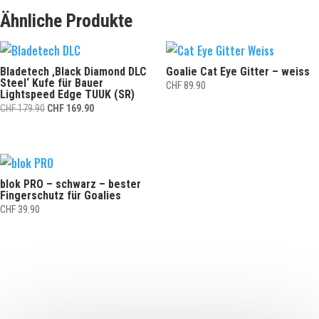
Ähnliche Produkte
Bladetech ‚Black Diamond DLC
Goalie Cat Eye Gitter – weiss
Steel‘ Kufe für Bauer
CHF
89.90
Lightspeed Edge TUUK (SR)
Ursprünglicher
Aktueller
CHF
179.90
CHF
169.90
Preis
Preis
war:
ist:
CHF 179.90
CHF 169.90.
blok PRO – schwarz – bester
Fingerschutz für Goalies
CHF
39.90